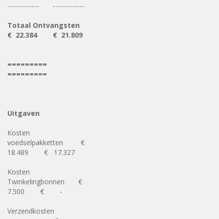
------------- -------------
Totaal Ontvangsten
€ 22.384 € 21.809
=========
=========
Uitgaven
Kosten
voedselpakketten €
18.489 € 17.327
Kosten
Twinkelingbonnen €
7.500 € -
Verzendkosten