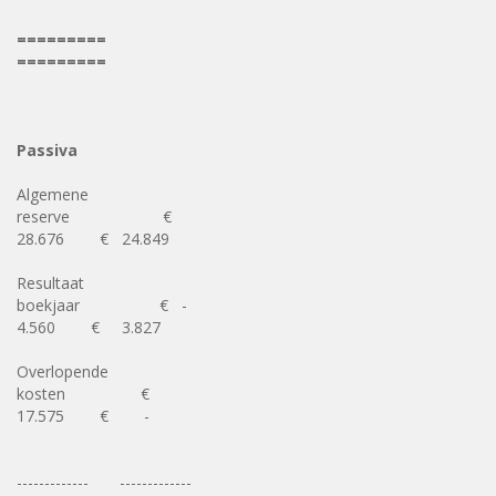
=========
=========
Passiva
Algemene
reserve €
28.676 € 24.849
Resultaat
boekjaar € -
4.560 € 3.827
Overlopende
kosten €
17.575 € -
------------- -------------