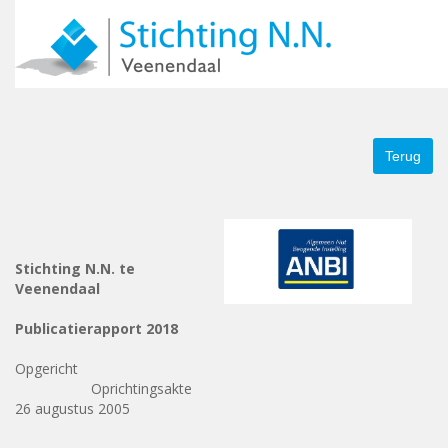
Skip to navigation
Overslaan en naar de inhoud gaan
Over ons
– Doelstelling
– Logo
– Financien
Nieuws
– A
Doneren
Foto album
Jaarverslagen
– Jaarverslag 2018
–
– Jaarverslag 2024
Terug
Stichting N.N. te
Veenendaal
Publicatierapport 2018
Opgericht
Oprichtingsakte
26 augustus 2005