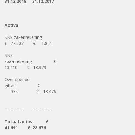
31.12.2018
31.12.2017
Activa
SNS zakenrekening
€ 27.307 € 1.821
SNS
spaarrekening €
13.410 € 13.379
Overlopende
giften €
974 € 13.476
------------- -------------
Totaal activa
€
41.691 € 28.676