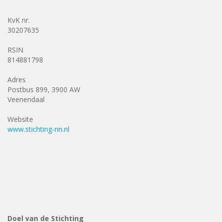
KvK nr.
30207635
RSIN
814881798
Adres
Postbus 899, 3900 AW
Veenendaal
Website
www.stichting-nn.nl
Doel van de Stichting